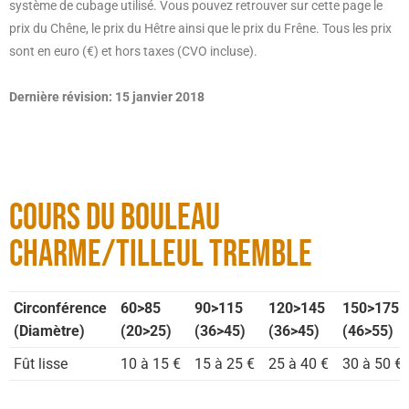
système de cubage utilisé. Vous pouvez retrouver sur cette page le
prix du Chêne, le prix du Hêtre ainsi que le prix du Frêne. Tous les prix
sont en euro (€) et hors taxes (CVO incluse).
Dernière révision: 15 janvier 2018
Cours du bouleau
charme/tilleul tremble
Circonférence
60>85
90>115
120>145
150>175
(Diamètre)
(20>25)
(36>45)
(36>45)
(46>55)
Fût lisse
10 à 15 €
15 à 25 €
25 à 40 €
30 à 50 €