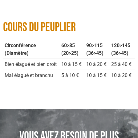
Cours du Peuplier
Circonférence
60>85
90>115
120>145
(Diamètre)
(20>25)
(36>45)
(36>45)
Bien élagué et bien droit
10 à 15 €
10 à 20 €
25 à 40 €
Mal élagué et branchu
5 à 10 €
10 à 15 €
10 à 20 €
Vous avez besoin de plus