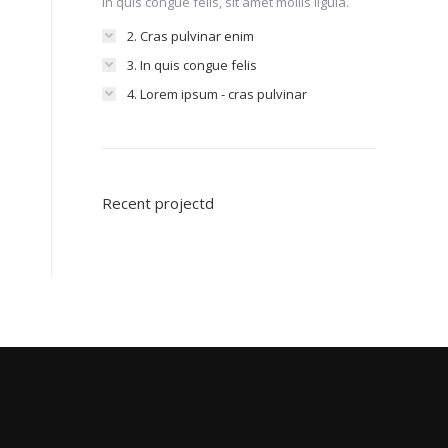
In quis congue felis, sit amet mollis ligula.
2. Cras pulvinar enim
3. In quis congue felis
4. Lorem ipsum - cras pulvinar
Recent projectd