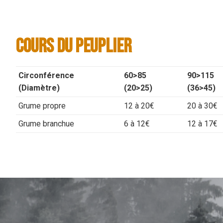
Cours du Peuplier
Circonférence
60>85
90>115
(Diamètre)
(20>25)
(36>45)
Grume propre
12 à 20€
20 à 30€
Grume branchue
6 à 12€
12 à 17€