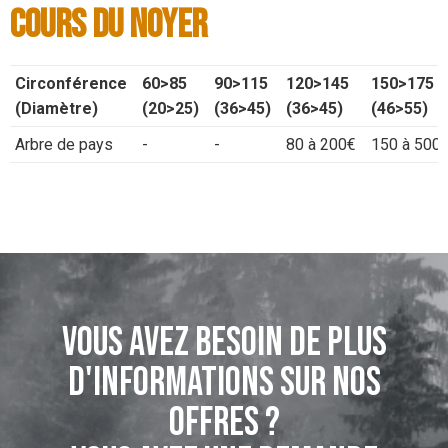
Cours du Noyer
Circonférence
60>85
90>115
120>145
150>175
(Diamètre)
(20>25)
(36>45)
(36>45)
(46>55)
Arbre de pays
-
-
80 à 200€
150 à 500
Vous avez besoin de plus
d'informations sur nos
offres ?